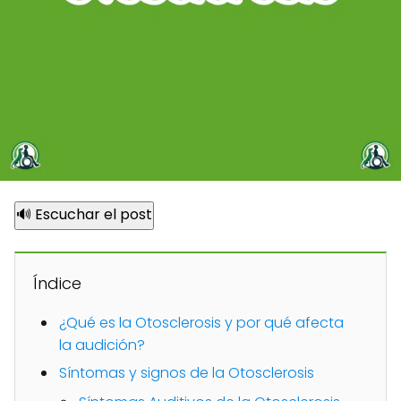
🔊 Escuchar el post
Índice
¿Qué es la Otosclerosis y por qué afecta
la audición?
Síntomas y signos de la Otosclerosis