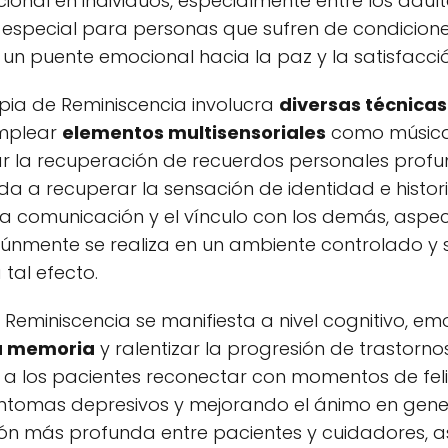
cional en individuos, especialmente entre los adul
 especial para personas que sufren de condicion
un puente emocional hacia la paz y la satisfacció
apia de Reminiscencia involucra
diversas técnicas
emplear
elementos multisensoriales
como música,
r la recuperación de recuerdos personales profun
a a recuperar la sensación de identidad e histori
a comunicación y el vínculo con los demás, aspec
múnmente se realiza en un ambiente controlado y 
tal efecto.
Reminiscencia se manifiesta a nivel cognitivo, emoc
a memoria
y ralentizar la progresión de trastorno
e a los pacientes reconectar con momentos de fel
ntomas depresivos y mejorando el ánimo en genera
ón más profunda entre pacientes y cuidadores, a