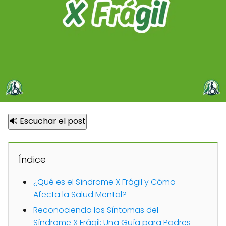
🔊 Escuchar el post
Índice
¿Qué es el Síndrome X Frágil y Cómo
Afecta la Salud Mental?
Reconociendo los Síntomas del
Síndrome X Frágil: Una Guía para Padres