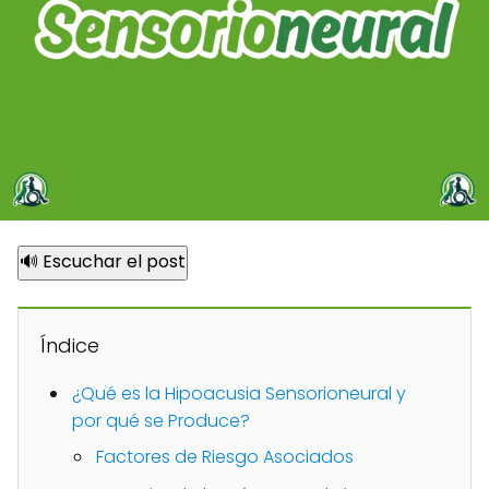
🔊 Escuchar el post
Índice
¿Qué es la Hipoacusia Sensorioneural y
por qué se Produce?
Factores de Riesgo Asociados