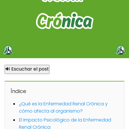
🔊 Escuchar el post
Índice
¿Qué es la Enfermedad Renal Crónica y
cómo afecta al organismo?
El Impacto Psicológico de la Enfermedad
Renal Crónica