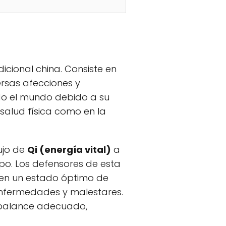
icional china. Consiste en
ersas afecciones y
odo el mundo debido a su
a salud física como en la
ujo de
Qi (energía vital)
a
po. Los defensores de esta
a en un estado óptimo de
 enfermedades y malestares.
l balance adecuado,